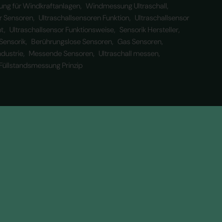
ng für Windkraftanlagen
Windmessung Ultraschall
r Sensoren
Ultraschallsensoren Funktion
Ultraschallsensor
ht
Ultraschallsensor Funktionsweise
Sensorik Hersteller
 Sensorik
Berührungslose Sensoren
Gas Sensoren
ndustrie
Messende Sensoren
Ultraschall messen
 Füllstandsmessung Prinzip