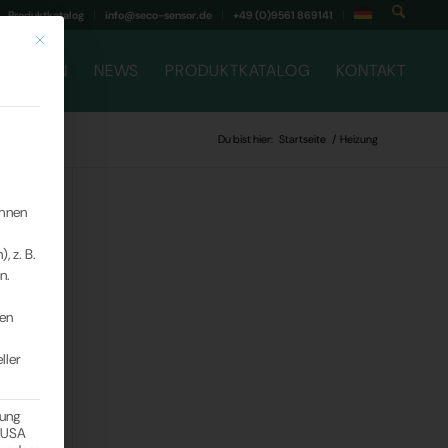
Produktkatalog
info@seco-sensor.de
+49 (0)9561 869141
Mit diesem Button wird der Dialog geschlossen. Seine Funktionalität ist ident
RNEHMEN
NEWS
PRODUKTKATALOG
KONTAKT
Du bist hier:
Startseite
/
Heizung
ihnen
 z. B.
n.
ten
ller
gung
n USA