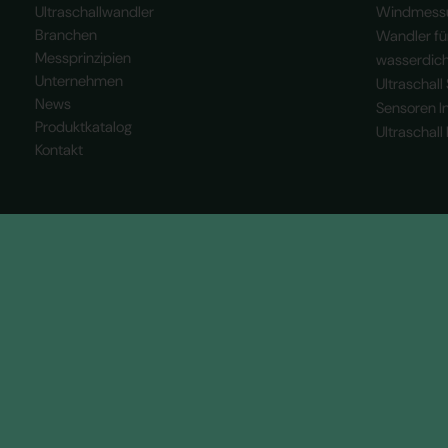
Ultraschallwandler
Windmessu
Branchen
Wandler fü
Messprinzipien
wasserdic
Unternehmen
Ultraschall
News
Sensoren I
Produktkatalog
Ultraschall
Kontakt