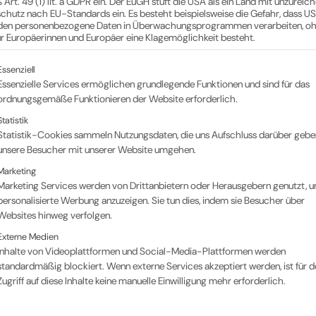
Art. 49 (1) lit. a GDPR ein. Der EuGH stuft die USA als ein Land mit unzurei
chutz nach EU-Standards ein. Es besteht beispielsweise die Gefahr, dass U
den personenbezogene Daten in Überwachungsprogrammen verarbeiten, o
ür Europäerinnen und Europäer eine Klagemöglichkeit besteht.
SC021.XL1
lgt eine Liste der Service-Gruppen, für die eine Einwil
Essenziell
Essenzielle Services ermöglichen grundlegende Funktionen und sind für das
ordnungsgemäße Funktionieren der Website erforderlich.
Statistik
Statistik-Cookies sammeln Nutzungsdaten, die uns Aufschluss darüber gebe
unsere Besucher mit unserer Website umgehen.
Marketing
Marketing Services werden von Drittanbietern oder Herausgebern genutzt, 
personalisierte Werbung anzuzeigen. Sie tun dies, indem sie Besucher über
Websites hinweg verfolgen.
Externe Medien
SC029.2
Inhalte von Videoplattformen und Social-Media-Plattformen werden
standardmäßig blockiert. Wenn externe Services akzeptiert werden, ist für d
Zugriff auf diese Inhalte keine manuelle Einwilligung mehr erforderlich.