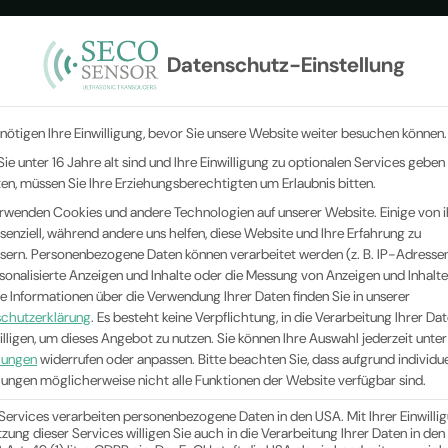
Datenschutz-Einstellung
CHALLWANDLER
BRANCHEN
MESSPRINZIPIEN
UNTE
nötigen Ihre Einwilligung, bevor Sie unsere Website weiter besuchen können.
ie unter 16 Jahre alt sind und Ihre Einwilligung zu optionalen Services geben
n, müssen Sie Ihre Erziehungsberechtigten um Erlaubnis bitten.
rwenden Cookies und andere Technologien auf unserer Website. Einige von 
ssenziell, während andere uns helfen, diese Website und Ihre Erfahrung zu
sern.
Personenbezogene Daten können verarbeitet werden (z. B. IP-Adressen),
rsonalisierte Anzeigen und Inhalte oder die Messung von Anzeigen und Inhalte
e Informationen über die Verwendung Ihrer Daten finden Sie in unserer
chutzerklärung
.
Es besteht keine Verpflichtung, in die Verarbeitung Ihrer Da
illigen, um dieses Angebot zu nutzen.
Sie können Ihre Auswahl jederzeit unter
llungen
widerrufen oder anpassen.
Bitte beachten Sie, dass aufgrund individue
llungen möglicherweise nicht alle Funktionen der Website verfügbar sind.
 Services verarbeiten personenbezogene Daten in den USA. Mit Ihrer Einwilli
tzung dieser Services willigen Sie auch in die Verarbeitung Ihrer Daten in de