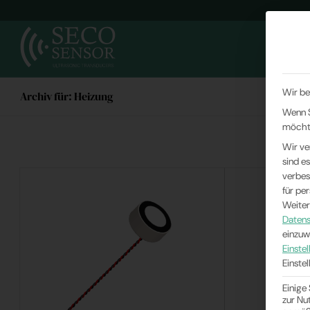
ULTRAS
Wir be
Archiv für: Heizung
Wenn S
möchte
Wir ve
sind e
verbes
für pe
Weiter
Datens
einzuw
Einste
Einste
Einige
zur Nu