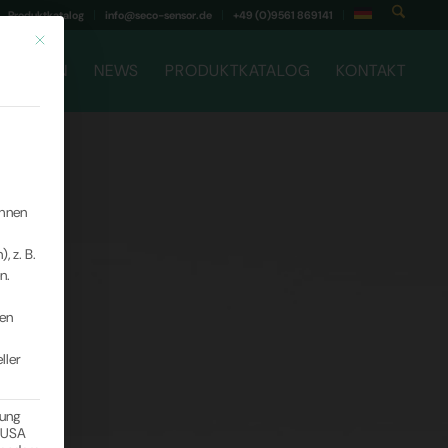
Produktkatalog
info@seco-sensor.de
+49 (0)9561 869141
Mit diesem Button wird der Dialog geschlossen. Seine Funktionalität ist ident
RNEHMEN
NEWS
PRODUKTKATALOG
KONTAKT
ihnen
 z. B.
n.
ten
ller
gung
n USA