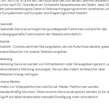
Art. 49 (1) lit. a GDPR ein. Der EuGH stuft die USA als ein Land mit unzurei
chutz nach EU-Standards ein. Es besteht beispielsweise die Gefahr, dass U
den personenbezogene Daten in Überwachungsprogrammen verarbeiten, o
ür Europäerinnen und Europäer eine Klagemöglichkeit besteht.
lgt eine Liste der Service-Gruppen, für die eine Einwil
Essenziell
Essenzielle Services ermöglichen grundlegende Funktionen und sind für das
ordnungsgemäße Funktionieren der Website erforderlich.
Statistik
Statistik-Cookies sammeln Nutzungsdaten, die uns Aufschluss darüber gebe
unsere Besucher mit unserer Website umgehen.
Marketing
Marketing Services werden von Drittanbietern oder Herausgebern genutzt, 
personalisierte Werbung anzuzeigen. Sie tun dies, indem sie Besucher über
Websites hinweg verfolgen.
Externe Medien
Inhalte von Videoplattformen und Social-Media-Plattformen werden
standardmäßig blockiert. Wenn externe Services akzeptiert werden, ist für d
Zugriff auf diese Inhalte keine manuelle Einwilligung mehr erforderlich.