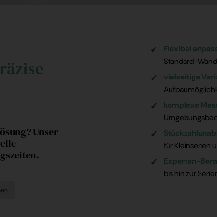
Flexibel anpas
Standard-Wand
räzise
vielseitige Var
Aufbaumöglichk
komplexe Mess
Umgebungsbed
Lösung? Unser
Stückzahlunab
elle
für Kleinserien
gszeiten.
Experten-Bera
bis hin zur Seri
hen