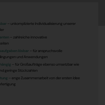
sbar
– unkomplizierte Individualisierung unserer
ler
ianten
– zahlreiche innovative
eiten
aufgaben lösbar
– für anspruchsvolle
ingungen und Anwendungen
hängig
– für Großaufträge ebenso umsetzbar wie
 und geringe Stückzahlen
tung
– enge Zusammenarbeit von der ersten Idee
enfertigung