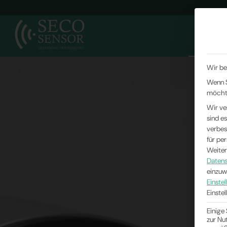
ULTRAS
Wir be
Wenn S
möchte
Wir ve
sind e
verbes
für pe
Weiter
Datens
einzuw
Einste
Einste
Einige
zur Nu