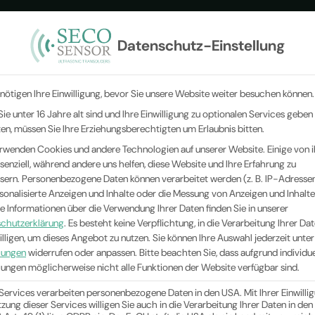
Datenschutz-Einstellung
CHALLWANDLER
BRANCHEN
MESSPRINZIPIEN
UNTE
nötigen Ihre Einwilligung, bevor Sie unsere Website weiter besuchen können.
ie unter 16 Jahre alt sind und Ihre Einwilligung zu optionalen Services geben
n, müssen Sie Ihre Erziehungsberechtigten um Erlaubnis bitten.
rwenden Cookies und andere Technologien auf unserer Website. Einige von 
ssenziell, während andere uns helfen, diese Website und Ihre Erfahrung zu
sern.
Personenbezogene Daten können verarbeitet werden (z. B. IP-Adressen),
rsonalisierte Anzeigen und Inhalte oder die Messung von Anzeigen und Inhalte
e Informationen über die Verwendung Ihrer Daten finden Sie in unserer
chutzerklärung
.
Es besteht keine Verpflichtung, in die Verarbeitung Ihrer Da
illigen, um dieses Angebot zu nutzen.
Sie können Ihre Auswahl jederzeit unter
llungen
widerrufen oder anpassen.
Bitte beachten Sie, dass aufgrund individue
llungen möglicherweise nicht alle Funktionen der Website verfügbar sind.
 Services verarbeiten personenbezogene Daten in den USA. Mit Ihrer Einwilli
tzung dieser Services willigen Sie auch in die Verarbeitung Ihrer Daten in de