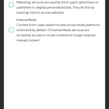
Marketing services are used by third-party advertisers or
publishers to display personalized ads. They do this by
tracking visitors across websites.
External Media
Content from video platforms and social media platforms
Um marco para a segurança e a
is blocked by default. If External Media services are
accepted, access to those contents no longer requires
qualidade
manual consent.
A segurança ocupacional é muito mais do que uma
obrigação legal – ela é a base para um ambiente de
trabalho saudável, produtivo e confiável. Portanto,
estamos ainda mais satisfeitos com o fato de nosso
colega
Bastian Büttner
ter concluído com êxito seu
treinamento como
especialista em segurança
ocupacional (Sifa)
.
O trabalho de um especialista em segurança
ocupacional vai muito além da conformidade com os
regulamentos. Significa assumir ativamente a