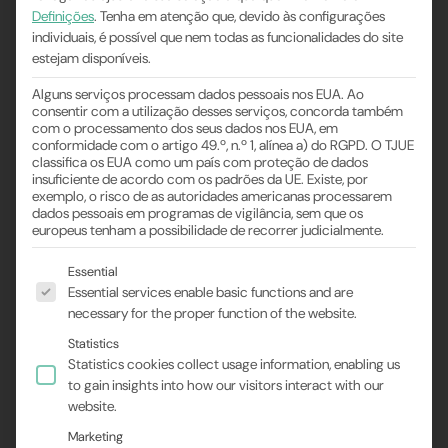
Definições
.
Tenha em atenção que, devido às configurações
individuais, é possível que nem todas as funcionalidades do site
estejam disponíveis.
Alguns serviços processam dados pessoais nos EUA. Ao
consentir com a utilização desses serviços, concorda também
Concluído com
com o processamento dos seus dados nos EUA, em
conformidade com o artigo 49.º, n.º 1, alínea a) do RGPD. O TJUE
sucesso: Bastian
classifica os EUA como um país com proteção de dados
insuficiente de acordo com os padrões da UE. Existe, por
exemplo, o risco de as autoridades americanas processarem
Büttner é nosso
dados pessoais em programas de vigilância, sem que os
europeus tenham a possibilidade de recorrer judicialmente.
novo especialista
Segue-se uma lista dos grupos de serviços para os
Essential
Essential services enable basic functions and are
em segurança
necessary for the proper function of the website.
Statistics
ocupacional (Sifa)
Statistics cookies collect usage information, enabling us
to gain insights into how our visitors interact with our
website.
Marketing