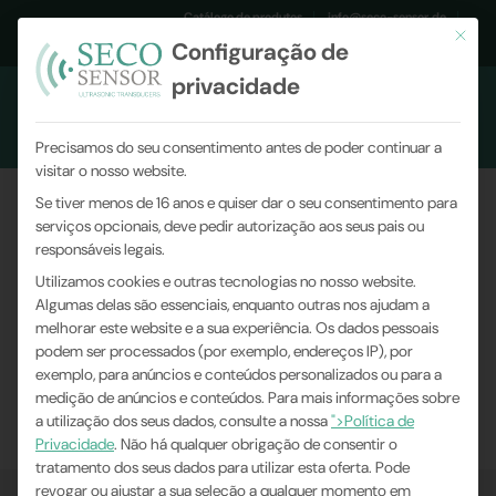
Catálogo de produtos
info@seco-sensor.de
Este bo
Configuração de
+49 (0)9561 869141
privacidade
Precisamos do seu consentimento antes de poder continuar a
visitar o nosso website.
Se tiver menos de 16 anos e quiser dar o seu consentimento para
serviços opcionais, deve pedir autorização aos seus pais ou
Novo especialista em segurança
responsáveis legais.
ocupacional
Utilizamos cookies e outras tecnologias no nosso website.
Algumas delas são essenciais, enquanto outras nos ajudam a
melhorar este website e a sua experiência.
Os dados pessoais
Você está aqui:
Home
|
Novidades da empresa
|
podem ser processados (por exemplo, endereços IP), por
Novo especialista em segurança ocupacional
exemplo, para anúncios e conteúdos personalizados ou para a
medição de anúncios e conteúdos.
Para mais informações sobre
a utilização dos seus dados, consulte a nossa
">Política de
Privacidade
.
Não há qualquer obrigação de consentir o
tratamento dos seus dados para utilizar esta oferta.
Pode
revogar ou ajustar a sua seleção a qualquer momento em