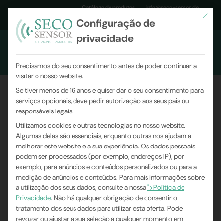
Catálogo de produtos
info@seco-sensor.de
Este bo
Configuração de
+49 (0)9561 869141
privacidade
Precisamos do seu consentimento antes de poder continuar a
visitar o nosso website.
Se tiver menos de 16 anos e quiser dar o seu consentimento para
serviços opcionais, deve pedir autorização aos seus pais ou
responsáveis legais.
Utilizamos cookies e outras tecnologias no nosso website.
Algumas delas são essenciais, enquanto outras nos ajudam a
melhorar este website e a sua experiência.
Os dados pessoais
podem ser processados (por exemplo, endereços IP), por
exemplo, para anúncios e conteúdos personalizados ou para a
medição de anúncios e conteúdos.
Para mais informações sobre
a utilização dos seus dados, consulte a nossa
">Política de
Privacidade
.
Não há qualquer obrigação de consentir o
tratamento dos seus dados para utilizar esta oferta.
Pode
revogar ou ajustar a sua seleção a qualquer momento em