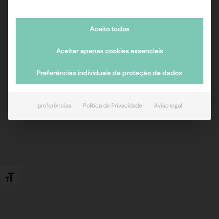
Aceito todos
Aceitar apenas cookies essenciais
Preferências individuais de proteção de dados
preferências
Política de Privacidade
Aviso legal
Alternar tamanho da fonte