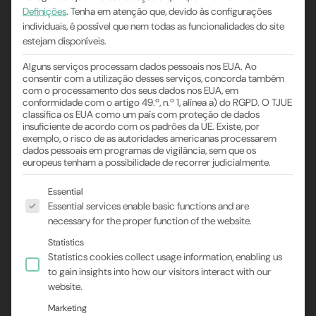
Definições
.
Tenha em atenção que, devido às configurações
individuais, é possível que nem todas as funcionalidades do site
estejam disponíveis.
Alguns serviços processam dados pessoais nos EUA. Ao
consentir com a utilização desses serviços, concorda também
com o processamento dos seus dados nos EUA, em
conformidade com o artigo 49.º, n.º 1, alínea a) do RGPD. O TJUE
classifica os EUA como um país com proteção de dados
insuficiente de acordo com os padrões da UE. Existe, por
exemplo, o risco de as autoridades americanas processarem
dados pessoais em programas de vigilância, sem que os
europeus tenham a possibilidade de recorrer judicialmente.
Segue-se uma lista dos grupos de serviços para os
Essential
Essential services enable basic functions and are
necessary for the proper function of the website.
Statistics
Statistics cookies collect usage information, enabling us
to gain insights into how our visitors interact with our
website.
Marketing