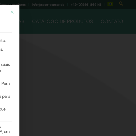
logo de produtos
info@seco-sensor.de
+49 (0)9561 869141
Este botão fecha a caixa de diálogo. A sua funcionalidade é idêntica à do bo
NOTÍCIAS
CATÁLOGO DE PRODUTOS
CONTATO
ite.
s,
ciais,
s
.
Para
s para
que
o
A, em