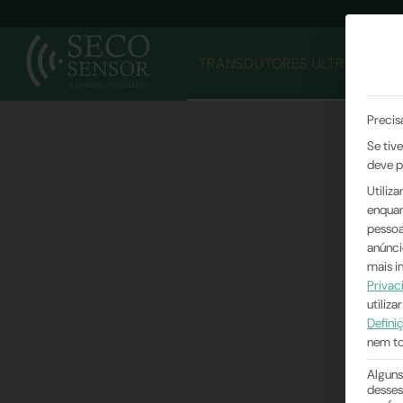
TRANSDUTORES ULTRASSÔNI
Precis
Se tiv
deve p
Utiliz
enquan
pessoa
anúnci
mais i
Privac
utiliza
Defini
nem to
Alguns
desses