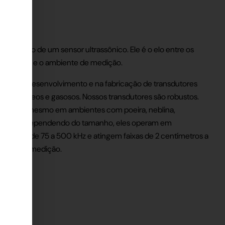
 o coração de um sensor ultrassônico. Ele é o elo entre os
o sensor e o ambiente de medição.
ados no desenvolvimento e na fabricação de transdutores
meios aéreos e gasosos. Nossos transdutores são robustos.
onfiável mesmo em ambientes com poeira, neblina,
escuridão. Dependendo do tamanho, eles operam em
a faixa de 75 a 500 kHz e atingem faixas de 2 centímetros a
arefa de medição.