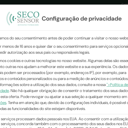
Catá
Configuração de privacidade
COS
SETORES
PRINCÍPIOS DE MEDIÇÃO
EMPRESA
amos do seu consentimento antes de poder continuar a visitar o nosso webs
er menos de 16 anos e quiser dar o seu consentimento para serviços opcionai
edir autorização aos seus pais ou responsáveis legais.
amos cookies e outras tecnologias no nosso website. Algumas delas são essen
to outras nos ajudam a melhorar este website e a sua experiência.
Os dado
is podem ser processados (por exemplo, endereços IP), por exemplo, para
os e conteúdos personalizados ou para a medição de anúncios e conteúdos
nformações sobre a utilização dos seus dados, consulte a nossa
">Política de
idade
.
Não há qualquer obrigação de consentir o tratamento dos seus dado
r esta oferta.
Pode revogar ou ajustar a sua seleção a qualquer momento em
ções
.
Tenha em atenção que, devido às configurações individuais, é possível 
das as funcionalidades do site estejam disponíveis.
 serviços processam dados pessoais nos EUA. Ao consentir com a utilizaçã
 serviços, concorda também com o processamento dos seus dados nos EU