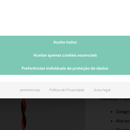
Transd
Aceito todos
Os transdutores
Aceitar apenas cookies essenciais
Eles consistem
Preferências individuais de proteção de dados
e podem ser a
e recursos adic
preferências
Política de Privacidade
Aviso legal
Dados principai
Design
Alta t