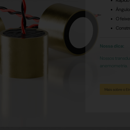
Rápido 
Ângulo
O feixe
Constr
Nossa dica:
Nossos transdu
anemometria.
Mais sobre o E