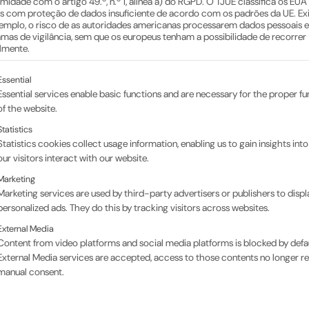
midade com o artigo 49.º, n.º 1, alínea a) do RGPD. O TJUE classifica os EU
s com proteção de dados insuficiente de acordo com os padrões da UE. Exi
emplo, o risco de as autoridades americanas processarem dados pessoais 
mas de vigilância, sem que os europeus tenham a possibilidade de recorrer
almente.
e-se uma lista dos grupos de serviços para os quais p
Essential
Essential services enable basic functions and are necessary for the proper fu
of the website.
Statistics
Statistics cookies collect usage information, enabling us to gain insights int
our visitors interact with our website.
Marketing
Marketing services are used by third-party advertisers or publishers to displ
personalized ads. They do this by tracking visitors across websites.
External Media
Content from video platforms and social media platforms is blocked by defaul
External Media services are accepted, access to those contents no longer re
manual consent.