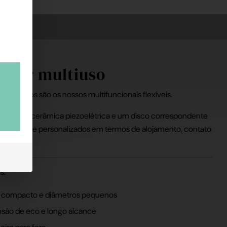
utor multiuso
 multiusos são os nossos multifuncionais flexíveis.
 em uma cerâmica piezoelétrica e um disco correspondente
mplamente personalizados em termos de alojamento, contato
ionais.
s:
 compacto e diâmetros pequenos
ensão de eco e longo alcance