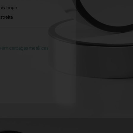
is longo
streita
s em carcaças metálicas