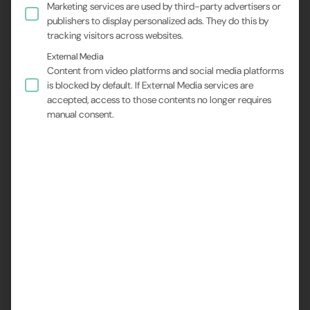
Marketing services are used by third-party advertisers or
Como fornecedora líder de transdutores ultrassônicos
publishers to display personalized ads. They do this by
para soluções de sensores personalizados, a SECO
tracking visitors across websites.
Sensor Consult está dando mais um passo em direção à
External Media
digitalização e à orientação ao cliente.
Content from video platforms and social media platforms
is blocked by default. If External Media services are
Com nosso catálogo de produtos recém-projetado,
accepted, access to those contents no longer requires
manual consent.
oferecemos a você uma plataforma que não apenas
informa, mas também inspira.
Para o nosso catálogo de produtos
Saiba mais sobre os transdutores ultrassônicos SECO