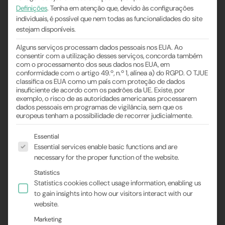
Definições
.
Tenha em atenção que, devido às configurações
individuais, é possível que nem todas as funcionalidades do site
estejam disponíveis.
Alguns serviços processam dados pessoais nos EUA. Ao
consentir com a utilização desses serviços, concorda também
Nosso novo catálogo
com o processamento dos seus dados nos EUA, em
conformidade com o artigo 49.º, n.º 1, alínea a) do RGPD. O TJUE
de produtos
classifica os EUA como um país com proteção de dados
insuficiente de acordo com os padrões da UE. Existe, por
exemplo, o risco de as autoridades americanas processarem
dados pessoais em programas de vigilância, sem que os
europeus tenham a possibilidade de recorrer judicialmente.
Segue-se uma lista dos grupos de serviços para os
Essential
Essential services enable basic functions and are
Mais visão geral, mais
necessary for the proper function of the website.
eficiência, mais opções
Statistics
Statistics cookies collect usage information, enabling us
O mundo da tecnologia de sensores está se
to gain insights into how our visitors interact with our
desenvolvendo rapidamente e, com ele, os requisitos
website.
de precisão, flexibilidade e facilidade de uso.
Marketing