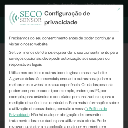
Catálogo de produtos
info@seco-sensor.de
Este bo
Configuração de
+49 (0)9561 869141
privacidade
Precisamos do seu consentimento antes de poder continuar a
visitar o nosso website.
Se tiver menos de 16 anos e quiser dar o seu consentimento para
serviços opcionais, deve pedir autorização aos seus pais ou
Nosso novo catálogo de
responsáveis legais.
produtos
Utilizamos cookies e outras tecnologias no nosso website.
Algumas delas são essenciais, enquanto outras nos ajudam a
melhorar este website e a sua experiência.
Os dados pessoais
Você está aqui:
Home
|
Novidades da empresa
|
podem ser processados (por exemplo, endereços IP), por
Nosso novo catálogo de produtos
exemplo, para anúncios e conteúdos personalizados ou para a
medição de anúncios e conteúdos.
Para mais informações sobre
a utilização dos seus dados, consulte a nossa
">Política de
Privacidade
.
Não há qualquer obrigação de consentir o
tratamento dos seus dados para utilizar esta oferta.
Pode
revogar ou ajustar a sua seleção a qualquer momento em