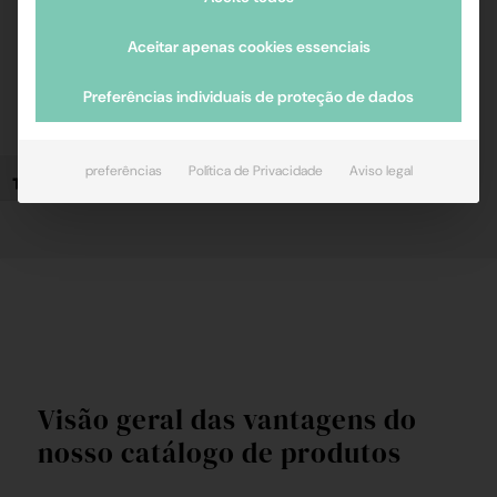
Conheça nossa equipe
Aceitar apenas cookies essenciais
Preferências individuais de proteção de dados
preferências
Política de Privacidade
Aviso legal
Alternar tamanho da fonte
Visão geral das vantagens do
nosso catálogo de produtos