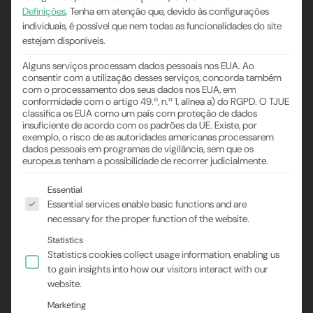
Definições
.
Tenha em atenção que, devido às configurações
individuais, é possível que nem todas as funcionalidades do site
estejam disponíveis.
Alguns serviços processam dados pessoais nos EUA. Ao
consentir com a utilização desses serviços, concorda também
com o processamento dos seus dados nos EUA, em
conformidade com o artigo 49.º, n.º 1, alínea a) do RGPD. O TJUE
classifica os EUA como um país com proteção de dados
insuficiente de acordo com os padrões da UE. Existe, por
exemplo, o risco de as autoridades americanas processarem
dados pessoais em programas de vigilância, sem que os
europeus tenham a possibilidade de recorrer judicialmente.
Segue-se uma lista dos grupos de serviços para os
Essential
Essential services enable basic functions and are
necessary for the proper function of the website.
Statistics
Statistics cookies collect usage information, enabling us
to gain insights into how our visitors interact with our
website.
Marketing