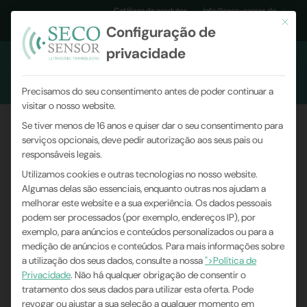
Catálogo de produtos
info@seco-sensor.de
Este bo
Configuração de
+49 (0)9561 869141
privacidade
Precisamos do seu consentimento antes de poder continuar a
visitar o nosso website.
Se tiver menos de 16 anos e quiser dar o seu consentimento para
serviços opcionais, deve pedir autorização aos seus pais ou
responsáveis legais.
Utilizamos cookies e outras tecnologias no nosso website.
Algumas delas são essenciais, enquanto outras nos ajudam a
melhorar este website e a sua experiência.
Os dados pessoais
podem ser processados (por exemplo, endereços IP), por
exemplo, para anúncios e conteúdos personalizados ou para a
medição de anúncios e conteúdos.
Para mais informações sobre
a utilização dos seus dados, consulte a nossa
">Política de
Privacidade
.
Não há qualquer obrigação de consentir o
tratamento dos seus dados para utilizar esta oferta.
Pode
revogar ou ajustar a sua seleção a qualquer momento em